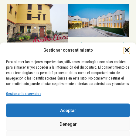
Hotel Restaurante Araba
Gestionar consentimiento
Araiko Etxea
Para ofrecer las mejores experiencias, utilizamos tecnologías como las cookies
para almacenar y/o acceder a la información del dispositivo. El consentimiento de
estas tecnologías nos permitirá procesar datos como el comportamiento de
La Diputación Foral de Álava,
navegación o las identificaciones únicas en este sitio. No consentir o retirar el
el Ayuntamiento de Vitoria-
consentimiento, puede afectar negativamente a ciertas características y funciones.
Gasteiz y el Gobierno Vasco
tienen el placer de presentarte
Gestionar los servicios
una nueva iniciativa de
posicionamiento turístico en el
Aceptar
Territorio Histórico de Álava
y
su capital,
Vitoria-Gasteiz
.
Denegar