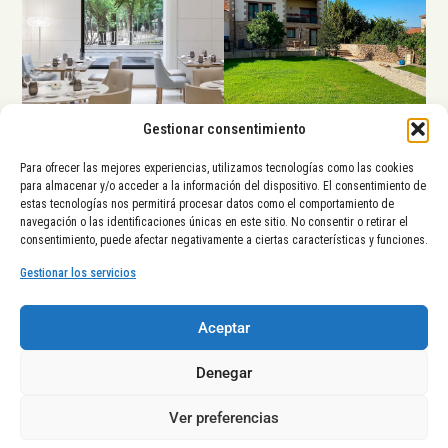
Gestionar consentimiento
NH Canciller Ayala
Inta Landetxea
Para ofrecer las mejores experiencias, utilizamos tecnologías como las cookies
para almacenar y/o acceder a la información del dispositivo. El consentimiento de
estas tecnologías nos permitirá procesar datos como el comportamiento de
La Diputación Foral de Álava,
navegación o las identificaciones únicas en este sitio. No consentir o retirar el
el Ayuntamiento de Vitoria-
consentimiento, puede afectar negativamente a ciertas características y funciones.
Gasteiz y el Gobierno Vasco
tienen el placer de presentarte
Gestionar los servicios
una nueva iniciativa de
posicionamiento turístico en el
Aceptar
Territorio Histórico de Álava
y
su capital,
Vitoria-Gasteiz
.
Denegar
Ver preferencias
©2026 Todos los derechos reservados.
Aviso Legal