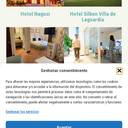
Hotel Nagusi
Hotel Silken Villa de
Laguardia
Gestionar consentimiento
The Manor House
Kora Green City
Para ofrecer las mejores experiencias, utilizamos tecnologías como las cookies
para almacenar y/o acceder a la información del dispositivo. El consentimiento de
estas tecnologías nos permitirá procesar datos como el comportamiento de
La Diputación Foral de Álava,
navegación o las identificaciones únicas en este sitio. No consentir o retirar el
el Ayuntamiento de Vitoria-
consentimiento, puede afectar negativamente a ciertas características y funciones.
Gasteiz y el Gobierno Vasco
tienen el placer de presentarte
Gestionar los servicios
una nueva iniciativa de
posicionamiento turístico en el
Aceptar