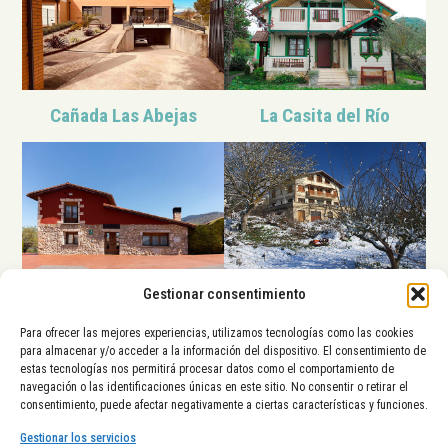
Cañada Las Abejas
La Casita del Río
Gestionar consentimiento
Legaire Etxea
Elai Etxea
Para ofrecer las mejores experiencias, utilizamos tecnologías como las cookies
para almacenar y/o acceder a la información del dispositivo. El consentimiento de
estas tecnologías nos permitirá procesar datos como el comportamiento de
La Diputación Foral de Álava,
navegación o las identificaciones únicas en este sitio. No consentir o retirar el
el Ayuntamiento de Vitoria-
consentimiento, puede afectar negativamente a ciertas características y funciones.
Gasteiz y el Gobierno Vasco
tienen el placer de presentarte
Gestionar los servicios