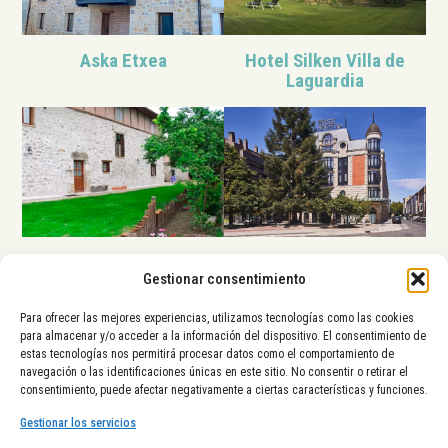
Aska Etxea
Hotel Silken Villa de
Laguardia
Zadorra Etxea
Hotel Silken Ciudad de
Gestionar consentimiento
Vitoria
Para ofrecer las mejores experiencias, utilizamos tecnologías como las cookies
para almacenar y/o acceder a la información del dispositivo. El consentimiento de
estas tecnologías nos permitirá procesar datos como el comportamiento de
La Diputación Foral de Álava,
navegación o las identificaciones únicas en este sitio. No consentir o retirar el
el Ayuntamiento de Vitoria-
consentimiento, puede afectar negativamente a ciertas características y funciones.
Gasteiz y el Gobierno Vasco
tienen el placer de presentarte
Gestionar los servicios
una nueva iniciativa de