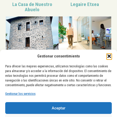
La Casa de Nuestro
Legaire Etxea
Abuelo
Gestionar consentimiento
Torre Ortiz de Zárate
Kora Green City
Para ofrecer las mejores experiencias, utilizamos tecnologías como las cookies
para almacenar y/o acceder a la información del dispositivo. El consentimiento de
estas tecnologías nos permitirá procesar datos como el comportamiento de
La Diputación Foral de Álava,
navegación o las identificaciones únicas en este sitio. No consentir o retirar el
el Ayuntamiento de Vitoria-
consentimiento, puede afectar negativamente a ciertas características y funciones.
Gasteiz y el Gobierno Vasco
tienen el placer de presentarte
Gestionar los servicios
una nueva iniciativa de
posicionamiento turístico en el
Aceptar
Territorio Histórico de Álava
y
su capital,
Vitoria-Gasteiz
.