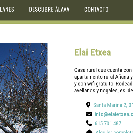
LANES
DESCUBRE ÁLAVA
CONTACTO
Elai Etxea
Casa rural que cuenta con
apartamento rural Añana y
y con wifi gratuito. Rodea
avellanos y nogales, es ide
Santa Marina 2, 
info@elaietxea.
615 701 487
Alquiler complet