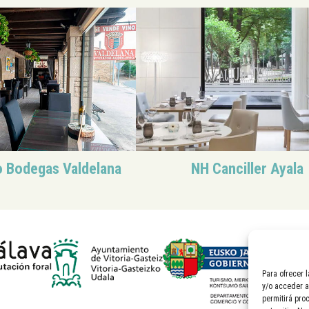
o Bodegas Valdelana
NH Canciller Ayala
Para ofrecer 
y/o acceder a
permitirá pro