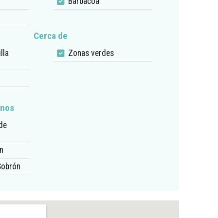
Barbacoa
Cerca de
lla
Zonas verdes
anos
de
n
Sobrón