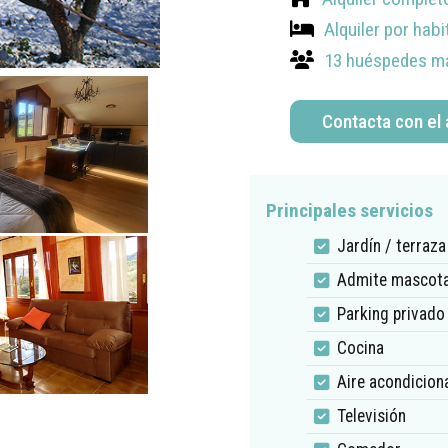
Alquiler por hab
13 huéspedes m
Contacta con el 
Principales servicios
Jardín / terraza
Admite mascot
Parking privado
Cocina
Aire acondicion
Televisión